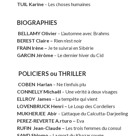
TUIL Karine
– Les choses humaines
BIOGRAPHIES
BELLAMY Olivier
– L’automne avec Brahms
BEREST Claire –
Rien n’est noir
FRAIN Irène –
Je te suivrai en Sibérie
GARCIN Jérôme
– Le dernier hiver du Cid
POLICIERS ou THRILLER
COBEN Harlan
– Ne t’enfuis plu
CONNELLY Michaël
– Une vérité à deux visages
ELLROY James
– La tempête qui vient
LOVENBRUCK Henri –
Le Loup des Cordeliers
MUKHERJEE
Abir
– L’attaque du Calcutta-Darjeeling
PEREZ-REVERTE
A.rturo –
Eva
RUFIN
Jean-Claude –
Les trois femmes du consul
SAND
Shlomo
– La mort du Khazar rouge