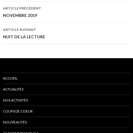
ARTICLE PRÉCÉDENT
Navigation
NOVEMBRE 2019
des
ARTICLE SUIVANT
articles
NUIT DE LA LECTURE
ACCUEIL
ACTUALITÉS
NOS ACTIVITÉS
COUPS DE COEUR
NOUVEAUTÉS