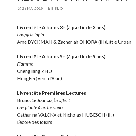
26 MAI 2019
BIBLIO
Livrentête Albums 3+ (à partir de 3 ans)
Loupy le lapin
Ame DYCKMAN & Zachariah OHORA (ill.)Little Urban
Livrentête Albums 5+ (à partir de 5 ans)
Flamme
Chengliang ZHU
HongFei (Vent d’Asie)
Livrentête Premières Lectures
Bruno.
Le Jour où j’ai offert
une plante à un inconnu
Catharina VALCKX et Nicholas HUBESCH (ill.)
L’école des loisirs