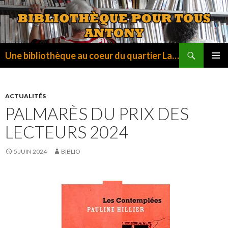
Recherche
Une bibliothèque au coeur du quartier La Fontaine
ALLER
MENU
AU
PRINCI
CONTENU
ACTUALITÉS
PALMARÈS DU PRIX DES
LECTEURS 2024
5 JUIN 2024
BIBLIO