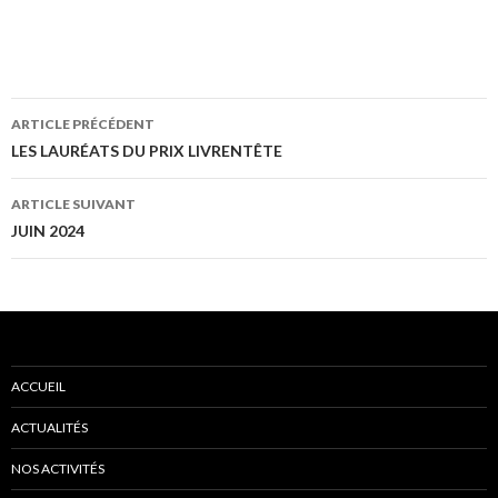
ARTICLE PRÉCÉDENT
Navigation
LES LAURÉATS DU PRIX LIVRENTÊTE
des
ARTICLE SUIVANT
articles
JUIN 2024
ACCUEIL
ACTUALITÉS
NOS ACTIVITÉS