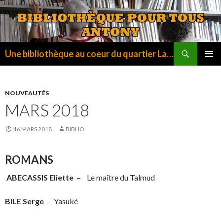
Recherche
Une bibliothèque au coeur du quartier La Fontaine
ALLER
MENU
AU
PRINCI
CONTENU
NOUVEAUTÉS
MARS 2018
16 MARS 2018
BIBLIO
ROMANS
ABECASSIS Eliette –
Le maître du Talmud
BILE Serge
– Yasuké