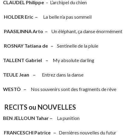
CLAUDEL Philippe
– L’archipel du chien
HOLDER Eric –
La belle n’a pas sommeil
PAASILINNA Arto –
Un éléphant, ça danse énormément
ROSNAY Tatiana de –
Sentinelle de la pluie
TALLENT Gabriel –
My absolute darling
TEULE Jean –
Entrez dans la danse
WESTÖ –
Nos souvenirs sont des fragments de rêve
RECITS ou NOUVELLES
BEN JELLOUN Tahar –
La punition
FRANCESCHI Patrice –
Dernières nouvelles du futur