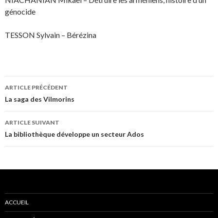
génocide
TESSON Sylvain – Bérézina
ARTICLE PRÉCÉDENT
Navigation
La saga des Vilmorins
des
ARTICLE SUIVANT
articles
La bibliothèque développe un secteur Ados
ACCUEIL