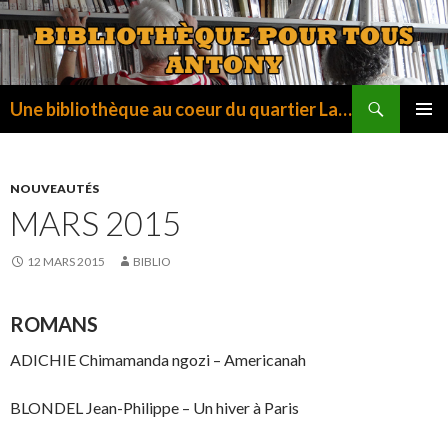
Recherche
Une bibliothèque au coeur du quartier La Fontaine
ALLER
MENU
AU
PRINCI
CONTENU
NOUVEAUTÉS
MARS 2015
12 MARS 2015
BIBLIO
ROMANS
ADICHIE Chimamanda ngozi – Americanah
BLONDEL Jean-Philippe – Un hiver à Paris