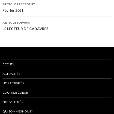
ARTICLE PRÉCÉDENT
Navigation
Février 2021
des
ARTICLE SUIVANT
articles
LE LECTEUR DE CADAVRES
ACCUEIL
ACTUALITÉS
NOS ACTIVITÉS
COUPS DE COEUR
NOUVEAUTÉS
QUI SOMMES NOUS ?