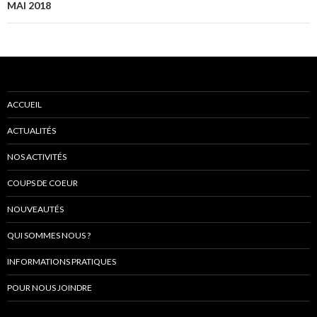
articles
MAI 2018
ACCUEIL
ACTUALITÉS
NOS ACTIVITÉS
COUPS DE COEUR
NOUVEAUTÉS
QUI SOMMES NOUS ?
INFORMATIONS PRATIQUES
POUR NOUS JOINDRE