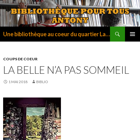
Recherche
Une bibliothèque au coeur du quartier La Fontaine
ALLER
MENU
AU
PRINCI
CONTENU
COUPS DE COEUR
LA BELLE N’A PAS SOMMEIL
1 MAI 2018
BIBLIO