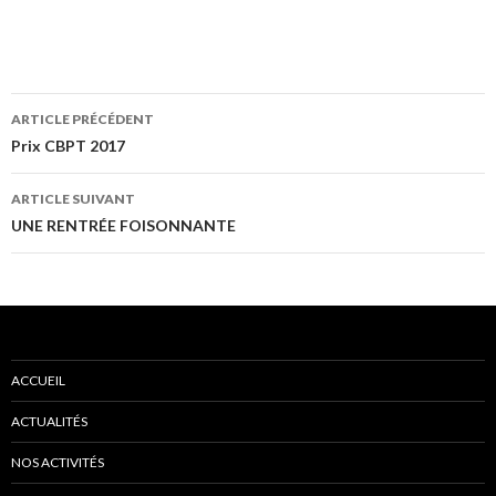
ARTICLE PRÉCÉDENT
Navigation
Prix CBPT 2017
des
ARTICLE SUIVANT
articles
UNE RENTRÉE FOISONNANTE
ACCUEIL
ACTUALITÉS
NOS ACTIVITÉS