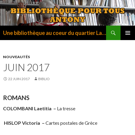
Recherche
Une bibliothèque au coeur du quartier La Fontaine
ALLER
MENU
AU
PRINCI
CONTENU
NOUVEAUTÉS
JUIN 2017
22 JUIN 2017
BIBLIO
ROMANS
COLOMBANI Laetitia
–
La tresse
HISLOP Victoria
–
Cartes postales de Grèce