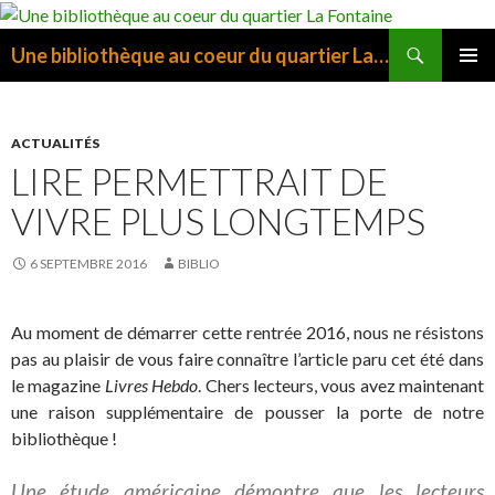
Recherche
Une bibliothèque au coeur du quartier La Fontaine
ALLER
MENU
AU
PRINCI
CONTENU
ACTUALITÉS
LIRE PERMETTRAIT DE
VIVRE PLUS LONGTEMPS
6 SEPTEMBRE 2016
BIBLIO
Au moment de démarrer cette rentrée 2016, nous ne résistons
pas au plaisir de vous faire connaître l’article paru cet été dans
le magazine
Livres Hebdo
. Chers lecteurs, vous avez maintenant
une raison supplémentaire de pousser la porte de notre
bibliothèque !
Une étude américaine démontre que les lecteurs