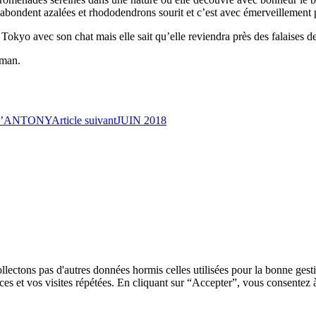
 où abondent azalées et rhododendrons sourit et c’est avec émerveillement
 Tokyo avec son chat mais elle sait qu’elle reviendra près des falaises d
oman.
D’ANTONY
Article suivant
JUIN 2018
llectons pas d'autres données hormis celles utilisées pour la bonne gest
es et vos visites répétées. En cliquant sur “Accepter”, vous consentez à