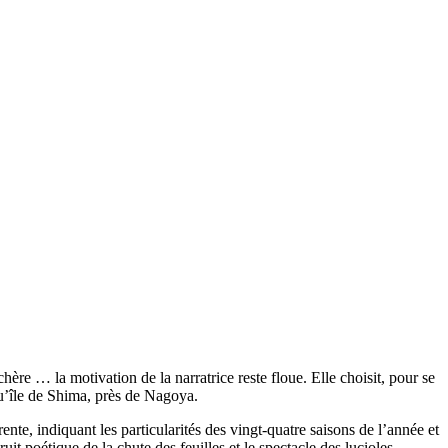
chère … la motivation de la narratrice reste floue. Elle choisit, pour se
squ’île de Shima, près de Nagoya.
te, indiquant les particularités des vingt-quatre saisons de l’année et
t poétique de la chute des feuilles et le spectacle des lucioles