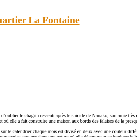
uartier La Fontaine
, d’oublier le chagrin ressenti après le suicide de Nanako, son amie très 
 et où elle a fait construire une maison aux bords des falaises de la pre
 le calendrier chaque mois est divisé en deux avec une couleur différen
promenades sereines dans une nature où elle découvre avec bonheur le brui